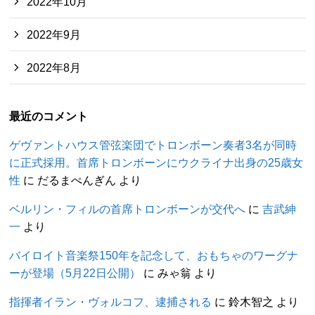
2022年10月
2022年9月
2022年8月
最近のコメント
ゲヴァントハウス管弦楽団でトロンボーン奏者3名が同時
に正式採用。首席トロンボーンにウクライナ出身の25歳女
性
に
だるまぺんぎん
より
ベルリン・フィルの首席トロンボーンが交代へ
に
吉武紳
一
より
バイロイト音楽祭150年を記念して、おもちゃのワーグナ
ーが登場（5月22日公開）
に
みゃ翁
より
指揮者イラン・ヴォルコフ、逮捕される
に
鈴木智之
より