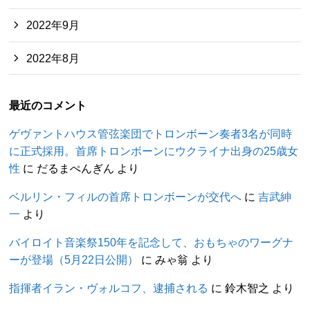
2022年9月
2022年8月
最近のコメント
ゲヴァントハウス管弦楽団でトロンボーン奏者3名が同時
に正式採用。首席トロンボーンにウクライナ出身の25歳女
性
に
だるまぺんぎん
より
ベルリン・フィルの首席トロンボーンが交代へ
に
吉武紳
一
より
バイロイト音楽祭150年を記念して、おもちゃのワーグナ
ーが登場（5月22日公開）
に
みゃ翁
より
指揮者イラン・ヴォルコフ、逮捕される
に
鈴木智之
より