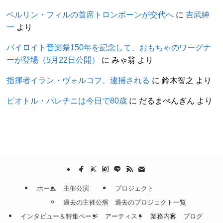
ベルリン・フィルの首席トロンボーンが交代へ
に
吉武紳
一
より
バイロイト音楽祭150年を記念して、おもちゃのワーグナ
ーが登場（5月22日公開）
に
みゃ翁
より
指揮者イラン・ヴォルコフ、逮捕される
に
鈴木智之
より
ピオトル・パレチニは今日で80歳
に
だるまぺんぎん
より
ホーム
主催公演
プロジェクト
過去の主催公演
過去のプロジェクト一覧
インタビュー＆特集ページ
アーティスト
業務内容
ブログ