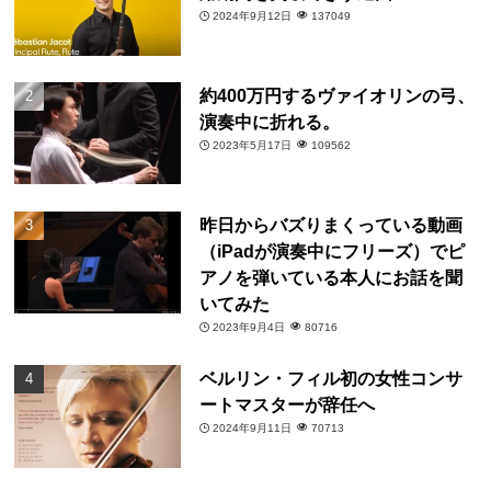
2024年9月12日
137049
約400万円するヴァイオリンの弓、
演奏中に折れる。
2023年5月17日
109562
昨日からバズりまくっている動画
（iPadが演奏中にフリーズ）でピ
アノを弾いている本人にお話を聞
いてみた
2023年9月4日
80716
ベルリン・フィル初の女性コンサ
ートマスターが辞任へ
2024年9月11日
70713