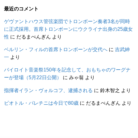
最近のコメント
ゲヴァントハウス管弦楽団でトロンボーン奏者3名が同時
に正式採用。首席トロンボーンにウクライナ出身の25歳女
性
に
だるまぺんぎん
より
ベルリン・フィルの首席トロンボーンが交代へ
に
吉武紳
一
より
バイロイト音楽祭150年を記念して、おもちゃのワーグナ
ーが登場（5月22日公開）
に
みゃ翁
より
指揮者イラン・ヴォルコフ、逮捕される
に
鈴木智之
より
ピオトル・パレチニは今日で80歳
に
だるまぺんぎん
より