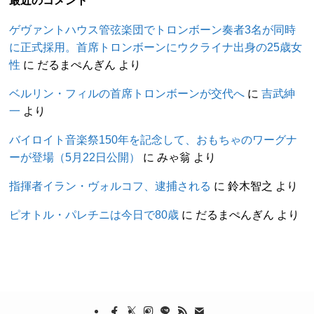
最近のコメント
ゲヴァントハウス管弦楽団でトロンボーン奏者3名が同時
に正式採用。首席トロンボーンにウクライナ出身の25歳女
性
に
だるまぺんぎん
より
ベルリン・フィルの首席トロンボーンが交代へ
に
吉武紳
一
より
バイロイト音楽祭150年を記念して、おもちゃのワーグナ
ーが登場（5月22日公開）
に
みゃ翁
より
指揮者イラン・ヴォルコフ、逮捕される
に
鈴木智之
より
ピオトル・パレチニは今日で80歳
に
だるまぺんぎん
より