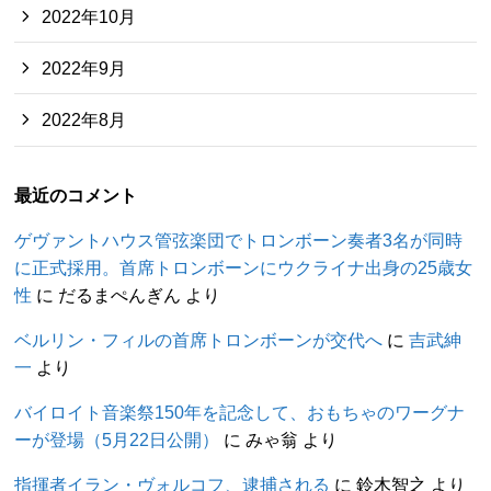
2022年10月
2022年9月
2022年8月
最近のコメント
ゲヴァントハウス管弦楽団でトロンボーン奏者3名が同時
に正式採用。首席トロンボーンにウクライナ出身の25歳女
性
に
だるまぺんぎん
より
ベルリン・フィルの首席トロンボーンが交代へ
に
吉武紳
一
より
バイロイト音楽祭150年を記念して、おもちゃのワーグナ
ーが登場（5月22日公開）
に
みゃ翁
より
指揮者イラン・ヴォルコフ、逮捕される
に
鈴木智之
より