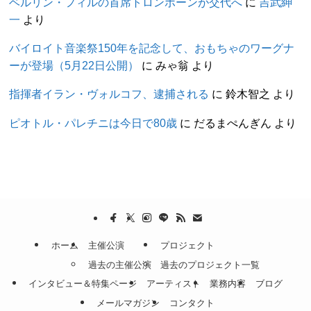
ベルリン・フィルの首席トロンボーンが交代へ
に
吉武紳
一
より
バイロイト音楽祭150年を記念して、おもちゃのワーグナ
ーが登場（5月22日公開）
に
みゃ翁
より
指揮者イラン・ヴォルコフ、逮捕される
に
鈴木智之
より
ピオトル・パレチニは今日で80歳
に
だるまぺんぎん
より
ホーム
主催公演
プロジェクト
過去の主催公演
過去のプロジェクト一覧
インタビュー＆特集ページ
アーティスト
業務内容
ブログ
メールマガジン
コンタクト