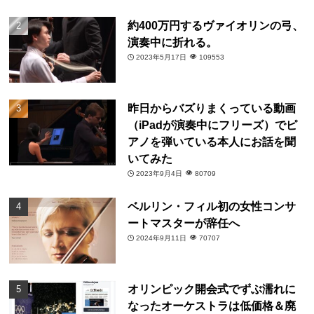
約400万円するヴァイオリンの弓、
演奏中に折れる。
2023年5月17日
109553
昨日からバズりまくっている動画
（iPadが演奏中にフリーズ）でピ
アノを弾いている本人にお話を聞
いてみた
2023年9月4日
80709
ベルリン・フィル初の女性コンサ
ートマスターが辞任へ
2024年9月11日
70707
オリンピック開会式でずぶ濡れに
なったオーケストラは低価格＆廃