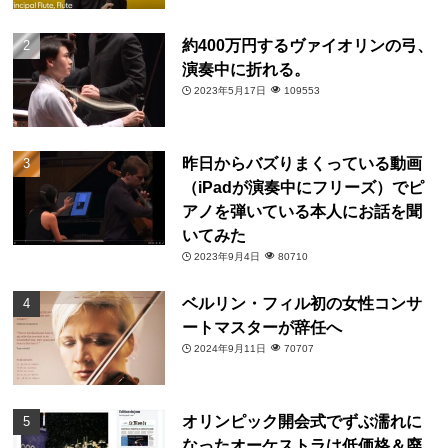
約400万円するヴァイオリンの弓、
演奏中に折れる。
2023年5月17日
109553
昨日からバズりまくっている動画
（iPadが演奏中にフリーズ）でピ
アノを弾いている本人にお話を聞
いてみた
2023年9月4日
80710
ベルリン・フィル初の女性コンサ
ートマスターが辞任へ
2024年9月11日
70707
オリンピック開会式でずぶ濡れに
なったオーケストラは低価格＆廃