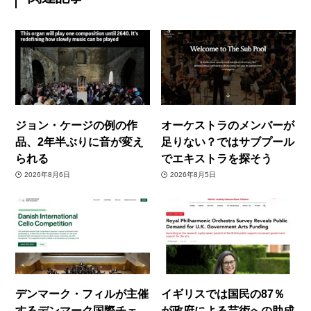
ジョン・ケージの例の作
オーケストラのメンバーが
品、2年半ぶりに音が変え
足りない？ではサブプール
られる
でエキストラを探そう
2026年8月6日
2026年8月5日
デンマーク・フィルが主催
イギリスでは国民の87％
するデンマーク国際チェ
が政府による芸術への助成