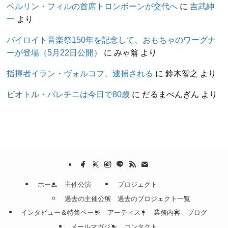
ベルリン・フィルの首席トロンボーンが交代へ
に
吉武紳
一
より
バイロイト音楽祭150年を記念して、おもちゃのワーグナ
ーが登場（5月22日公開）
に
みゃ翁
より
指揮者イラン・ヴォルコフ、逮捕される
に
鈴木智之
より
ピオトル・パレチニは今日で80歳
に
だるまぺんぎん
より
ホーム
主催公演
プロジェクト
過去の主催公演
過去のプロジェクト一覧
インタビュー＆特集ページ
アーティスト
業務内容
ブログ
メールマガジン
コンタクト