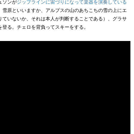
ュソンが
ジップラインに宙づりになって楽器を演奏している
、雪原といいますか、アルプスの山のあちこちの雪の上にエ
りていないか、それは本人が判断することである）、グラサ
を登る。チェロを背負ってスキーをする。