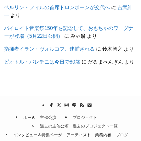
ベルリン・フィルの首席トロンボーンが交代へ
に
吉武紳
一
より
バイロイト音楽祭150年を記念して、おもちゃのワーグナ
ーが登場（5月22日公開）
に
みゃ翁
より
指揮者イラン・ヴォルコフ、逮捕される
に
鈴木智之
より
ピオトル・パレチニは今日で80歳
に
だるまぺんぎん
より
ホーム
主催公演
プロジェクト
過去の主催公演
過去のプロジェクト一覧
インタビュー＆特集ページ
アーティスト
業務内容
ブログ