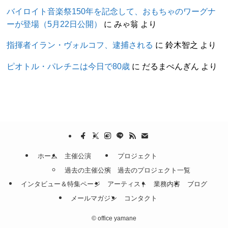
バイロイト音楽祭150年を記念して、おもちゃのワーグナ
ーが登場（5月22日公開）
に
みゃ翁
より
指揮者イラン・ヴォルコフ、逮捕される
に
鈴木智之
より
ピオトル・パレチニは今日で80歳
に
だるまぺんぎん
より
ホーム
主催公演
プロジェクト
過去の主催公演
過去のプロジェクト一覧
インタビュー＆特集ページ
アーティスト
業務内容
ブログ
メールマガジン
コンタクト
©
office yamane