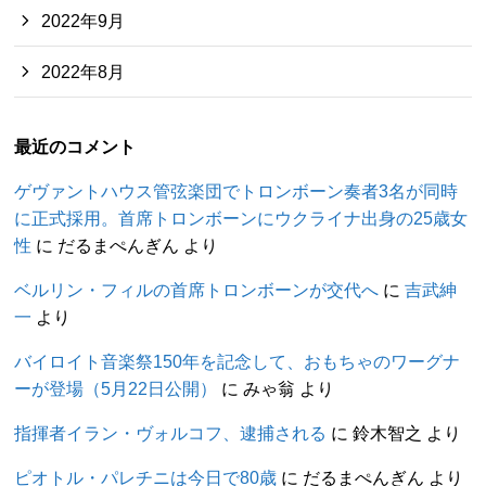
2022年9月
2022年8月
最近のコメント
ゲヴァントハウス管弦楽団でトロンボーン奏者3名が同時
に正式採用。首席トロンボーンにウクライナ出身の25歳女
性
に
だるまぺんぎん
より
ベルリン・フィルの首席トロンボーンが交代へ
に
吉武紳
一
より
バイロイト音楽祭150年を記念して、おもちゃのワーグナ
ーが登場（5月22日公開）
に
みゃ翁
より
指揮者イラン・ヴォルコフ、逮捕される
に
鈴木智之
より
ピオトル・パレチニは今日で80歳
に
だるまぺんぎん
より