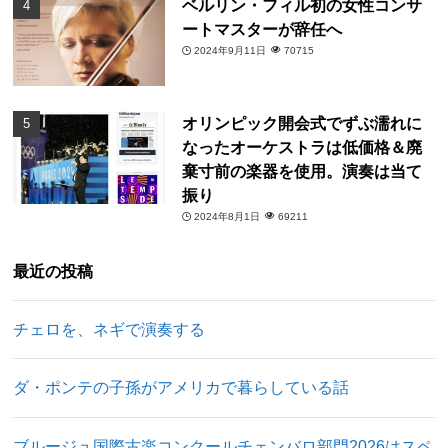
ベルリン・フィル初の女性コンサ
ートマスターが辞任へ
2024年9月11日
70715
オリンピック開会式でずぶ濡れに
なったオーケストラは低価格＆廃
棄寸前の楽器を使用。演奏は当て
振り
2024年8月1日
69211
最近の投稿
チェロを、ネギで演奏する
ダ・ポンテの子孫がアメリカで暮らしている話
ブルージュ国際古楽コンクールチェンバロ部門2026はスペ