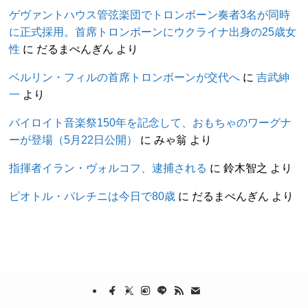
ゲヴァントハウス管弦楽団でトロンボーン奏者3名が同時
に正式採用。首席トロンボーンにウクライナ出身の25歳女
性
に
だるまぺんぎん
より
ベルリン・フィルの首席トロンボーンが交代へ
に
吉武紳
一
より
バイロイト音楽祭150年を記念して、おもちゃのワーグナ
ーが登場（5月22日公開）
に
みゃ翁
より
指揮者イラン・ヴォルコフ、逮捕される
に
鈴木智之
より
ピオトル・パレチニは今日で80歳
に
だるまぺんぎん
より