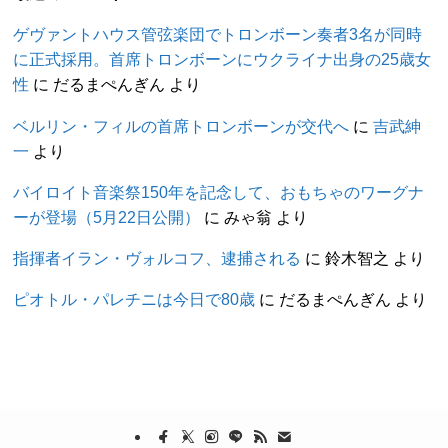
ゲヴァントハウス管弦楽団でトロンボーン奏者3名が同時
に正式採用。首席トロンボーンにウクライナ出身の25歳女
性
に
だるまぺんぎん
より
ベルリン・フィルの首席トロンボーンが交代へ
に
吉武紳
一
より
バイロイト音楽祭150年を記念して、おもちゃのワーグナ
ーが登場（5月22日公開）
に
みゃ翁
より
指揮者イラン・ヴォルコフ、逮捕される
に
鈴木智之
より
ピオトル・パレチニは今日で80歳
に
だるまぺんぎん
より