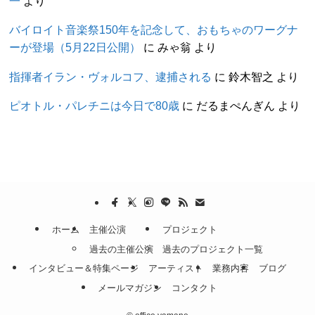
一
より
バイロイト音楽祭150年を記念して、おもちゃのワーグナ
ーが登場（5月22日公開）
に
みゃ翁
より
指揮者イラン・ヴォルコフ、逮捕される
に
鈴木智之
より
ピオトル・パレチニは今日で80歳
に
だるまぺんぎん
より
ホーム
主催公演
プロジェクト
過去の主催公演
過去のプロジェクト一覧
インタビュー＆特集ページ
アーティスト
業務内容
ブログ
メールマガジン
コンタクト