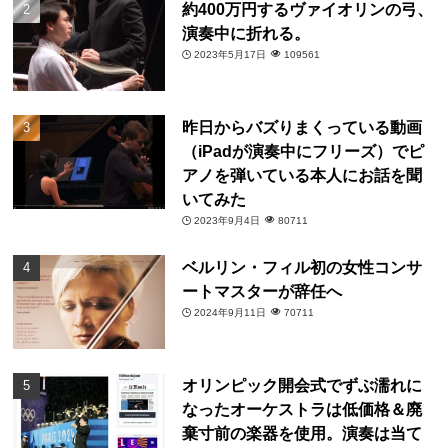
約400万円するヴァイオリンの弓、
演奏中に折れる。
2023年5月17日
109561
昨日からバズりまくっている動画
（iPadが演奏中にフリーズ）でピ
アノを弾いている本人にお話を聞
いてみた
2023年9月4日
80711
ベルリン・フィル初の女性コンサ
ートマスターが辞任へ
2024年9月11日
70711
オリンピック開会式でずぶ濡れに
なったオーケストラは低価格＆廃
棄寸前の楽器を使用。演奏は当て