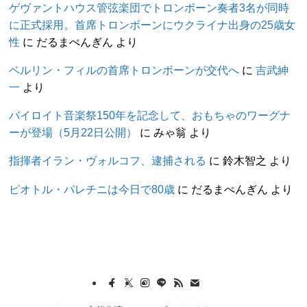
ゲヴァントハウス管弦楽団でトロンボーン奏者3名が同時
に正式採用。首席トロンボーンにウクライナ出身の25歳女
性
に
だるまぺんぎん
より
ベルリン・フィルの首席トロンボーンが交代へ
に
吉武紳
一
より
バイロイト音楽祭150年を記念して、おもちゃのワーグナ
ーが登場（5月22日公開）
に
みゃ翁
より
指揮者イラン・ヴォルコフ、逮捕される
に
鈴木智之
より
ピオトル・パレチニは今日で80歳
に
だるまぺんぎん
より