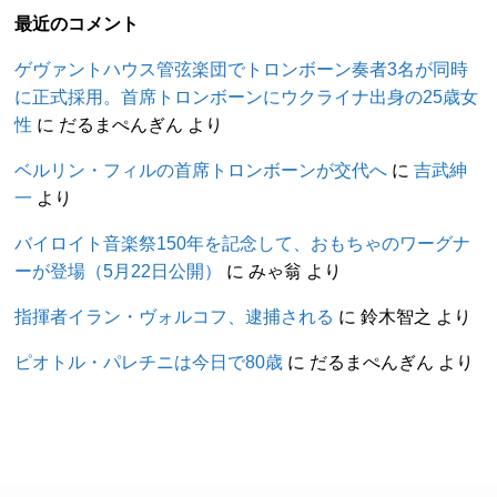
最近のコメント
ゲヴァントハウス管弦楽団でトロンボーン奏者3名が同時
に正式採用。首席トロンボーンにウクライナ出身の25歳女
性
に
だるまぺんぎん
より
ベルリン・フィルの首席トロンボーンが交代へ
に
吉武紳
一
より
バイロイト音楽祭150年を記念して、おもちゃのワーグナ
ーが登場（5月22日公開）
に
みゃ翁
より
指揮者イラン・ヴォルコフ、逮捕される
に
鈴木智之
より
ピオトル・パレチニは今日で80歳
に
だるまぺんぎん
より