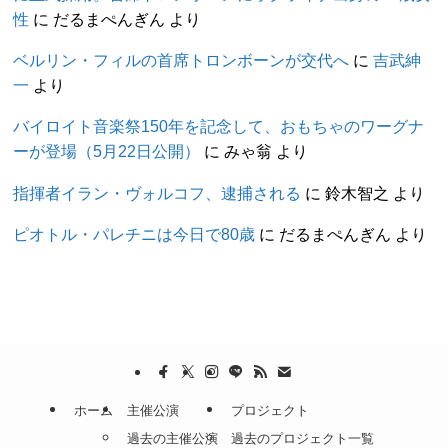
性
に
だるまぺんぎん
より
ベルリン・フィルの首席トロンボーンが交代へ
に
吉武紳
一
より
バイロイト音楽祭150年を記念して、おもちゃのワーグナ
ーが登場（5月22日公開）
に
みゃ翁
より
指揮者イラン・ヴォルコフ、逮捕される
に
鈴木智之
より
ピオトル・パレチニは今日で80歳
に
だるまぺんぎん
より
ホーム
主催公演
プロジェクト
過去の主催公演
過去のプロジェクト一覧