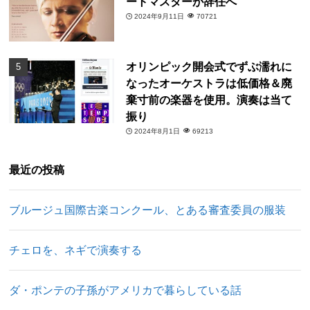
ートマスターが辞任へ
2024年9月11日
70721
オリンピック開会式でずぶ濡れに
なったオーケストラは低価格＆廃
棄寸前の楽器を使用。演奏は当て
振り
2024年8月1日
69213
最近の投稿
ブルージュ国際古楽コンクール、とある審査委員の服装
チェロを、ネギで演奏する
ダ・ポンテの子孫がアメリカで暮らしている話