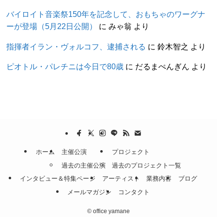
バイロイト音楽祭150年を記念して、おもちゃのワーグナ
ーが登場（5月22日公開）
に
みゃ翁
より
指揮者イラン・ヴォルコフ、逮捕される
に
鈴木智之
より
ピオトル・パレチニは今日で80歳
に
だるまぺんぎん
より
ホーム
主催公演
プロジェクト
過去の主催公演
過去のプロジェクト一覧
インタビュー＆特集ページ
アーティスト
業務内容
ブログ
メールマガジン
コンタクト
©
office yamane