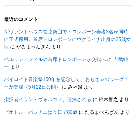
最近のコメント
ゲヴァントハウス管弦楽団でトロンボーン奏者3名が同時
に正式採用。首席トロンボーンにウクライナ出身の25歳女
性
に
だるまぺんぎん
より
ベルリン・フィルの首席トロンボーンが交代へ
に
吉武紳
一
より
バイロイト音楽祭150年を記念して、おもちゃのワーグナ
ーが登場（5月22日公開）
に
みゃ翁
より
指揮者イラン・ヴォルコフ、逮捕される
に
鈴木智之
より
ピオトル・パレチニは今日で80歳
に
だるまぺんぎん
より