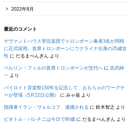
2022年8月
最近のコメント
ゲヴァントハウス管弦楽団でトロンボーン奏者3名が同時
に正式採用。首席トロンボーンにウクライナ出身の25歳女
性
に
だるまぺんぎん
より
ベルリン・フィルの首席トロンボーンが交代へ
に
吉武紳
一
より
バイロイト音楽祭150年を記念して、おもちゃのワーグナ
ーが登場（5月22日公開）
に
みゃ翁
より
指揮者イラン・ヴォルコフ、逮捕される
に
鈴木智之
より
ピオトル・パレチニは今日で80歳
に
だるまぺんぎん
より