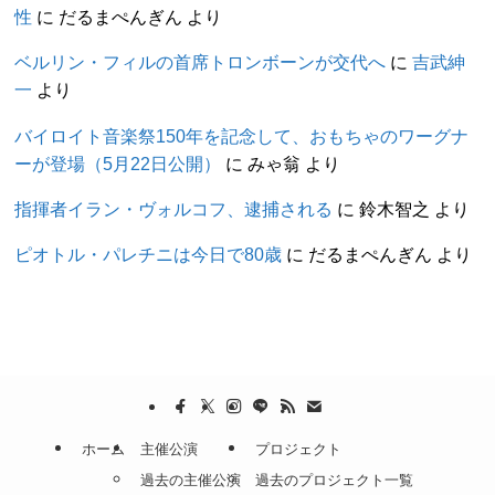
性
に
だるまぺんぎん
より
ベルリン・フィルの首席トロンボーンが交代へ
に
吉武紳
一
より
バイロイト音楽祭150年を記念して、おもちゃのワーグナ
ーが登場（5月22日公開）
に
みゃ翁
より
指揮者イラン・ヴォルコフ、逮捕される
に
鈴木智之
より
ピオトル・パレチニは今日で80歳
に
だるまぺんぎん
より
ホーム
主催公演
プロジェクト
過去の主催公演
過去のプロジェクト一覧