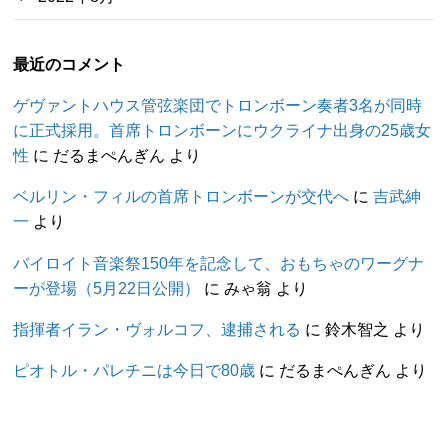
最近のコメント
ゲヴァントハウス管弦楽団でトロンボーン奏者3名が同時
に正式採用。首席トロンボーンにウクライナ出身の25歳女
性
に
だるまぺんぎん
より
ベルリン・フィルの首席トロンボーンが交代へ
に
吉武紳
一
より
バイロイト音楽祭150年を記念して、おもちゃのワーグナ
ーが登場（5月22日公開）
に
みゃ翁
より
指揮者イラン・ヴォルコフ、逮捕される
に
鈴木智之
より
ピオトル・パレチニは今日で80歳
に
だるまぺんぎん
より