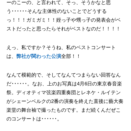
ーのこーの、と言われて、そっ、そうかなと思
う･･････そんな主体性のないことでどうする
っ！！！ガミガミ！！姪っ子や甥っ子の発表会がベ
ストだったと思ったらそれがベストなのだ！！！！
えっ、私ですか？そうね、私のベストコンサート
は、
弊社が関わった公演
全部！！
なんて模範的で、そしてなんてつまらない回答なん
だ･･････。なお、上のお写真は4月6日の東京春音楽
祭。ディオティマ弦楽四重奏団とレネケ・ルイテン
がシェーンベルクの2番の演奏を終えた直後に藝大奏
楽堂の舞台袖で撮ったものです。まだ続くんだぜこ
のコンサートは･･････。