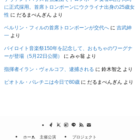
に正式採用。首席トロンボーンにウクライナ出身の25歳女
性
に
だるまぺんぎん
より
ベルリン・フィルの首席トロンボーンが交代へ
に
吉武紳
一
より
バイロイト音楽祭150年を記念して、おもちゃのワーグナ
ーが登場（5月22日公開）
に
みゃ翁
より
指揮者イラン・ヴォルコフ、逮捕される
に
鈴木智之
より
ピオトル・パレチニは今日で80歳
に
だるまぺんぎん
より
ホーム
主催公演
プロジェクト