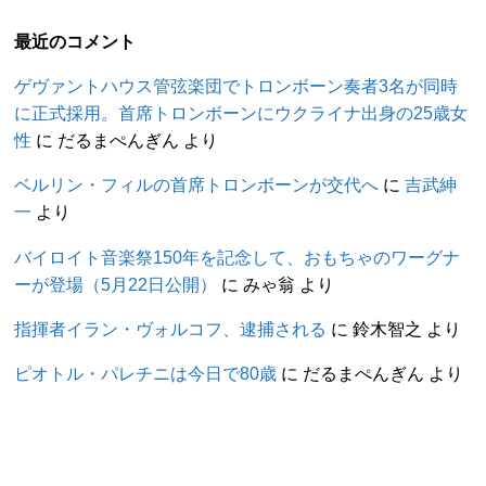
最近のコメント
ゲヴァントハウス管弦楽団でトロンボーン奏者3名が同時
に正式採用。首席トロンボーンにウクライナ出身の25歳女
性
に
だるまぺんぎん
より
ベルリン・フィルの首席トロンボーンが交代へ
に
吉武紳
一
より
バイロイト音楽祭150年を記念して、おもちゃのワーグナ
ーが登場（5月22日公開）
に
みゃ翁
より
指揮者イラン・ヴォルコフ、逮捕される
に
鈴木智之
より
ピオトル・パレチニは今日で80歳
に
だるまぺんぎん
より