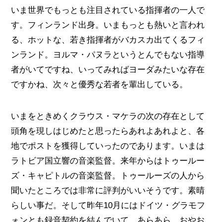
いま世界でもっとも注目されている指揮者の一人で
す。フィンランド出身。いまもっとも熱いと言われ
る、ホットな、若き指揮者がバカスカ出てくるフィ
ンランド。ヨルマ・パヌラというとんでもない指導
者がいてですね、いってみればヨーダみたいな存在
ですかね、次々と優秀な若者を輩出している。
いまをときめくクラウス・マケラの次の存在として
頭角を現しはじめたと思ったらあれよあれよと、各
地でポストを獲得していったのであります。いまは
ラトビア国立響の音楽監督。来年からはトゥールー
ズ・キャピトルの音楽監督。トゥールーズの人から
聞いたところでは非常に評判がいいそうです。素晴
らしい事だ。そして昨年10月にはドイツ・グラモフ
ォンとも録音契約を結んでいて、あらあら、おやお