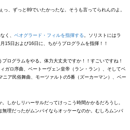
ちぇっ、ずっと89でいたかったな。そうも言ってられんのよ。
はなく、
ベオグラード・フィルを指揮する
。ソリストにはラ
月15日および16日に、ちがうプログラムを指揮！！
うプログラムをやる。体力大丈夫ですか！！すごいですね！
フィガロ序曲、ベートーヴェン皇帝（ラン・ラン）、そしてベ
マニア民俗舞曲、モーツァルトの5番（ズーカーマン）、ベー
か。しかしリハーサルだってけっこう時間かかるだろうし。
は無理だったがムンバイならオッケーなのか。むしろムンバ