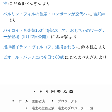
性
に
だるまぺんぎん
より
ベルリン・フィルの首席トロンボーンが交代へ
に
吉武紳
一
より
バイロイト音楽祭150年を記念して、おもちゃのワーグナ
ーが登場（5月22日公開）
に
みゃ翁
より
指揮者イラン・ヴォルコフ、逮捕される
に
鈴木智之
より
ピオトル・パレチニは今日で80歳
に
だるまぺんぎん
より
ホーム
主催公演
プロジェクト
過去の主催公演
過去のプロジェクト一覧