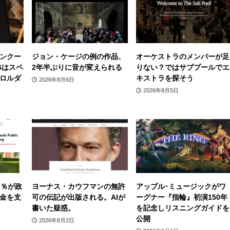
ンクー
ジョン・ケージの例の作品、
オーケストラのメンバーが足
6はスペ
2年半ぶりに音が変えられる
りない？ではサブプールでエ
ロルダ
キストラを探そう
2026年8月6日
2026年8月5日
7％が政
ヨーナス・カウフマンの無許
アップル･ミュージックがワ
金を支
可の伝記が出版される。AIが
ーグナー『指輪』初演150年
書いた疑惑。
を記念しリスニングガイドを
公開
2026年8月2日