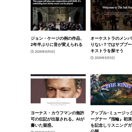
ジョン・ケージの例の作品、
オーケストラのメンバ
2年半ぶりに音が変えられる
りない？ではサブプー
キストラを探そう
2026年8月6日
2026年8月5日
ヨーナス・カウフマンの無許
アップル･ミュージッ
可の伝記が出版される。AIが
ーグナー『指輪』初演1
書いた疑惑。
を記念しリスニングガ
公開