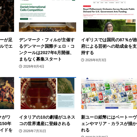
ーが足
デンマーク・フィルが主催す
イギリスでは国民の87％が
ルでエ
るデンマーク国際チェロ・コ
府による芸術への助成金を支
ンクールは2027年6月開催、
持する
まもなく募集スタート
2026年8月3日
2026年8月4日
クがワ
イタリアの10の劇場がユネス
新ユーロ紙幣にはベートーヴ
50年
コの世界遺産に登録される
ェンやマリア・カラスが描か
イドを
れる
2026年7月31日