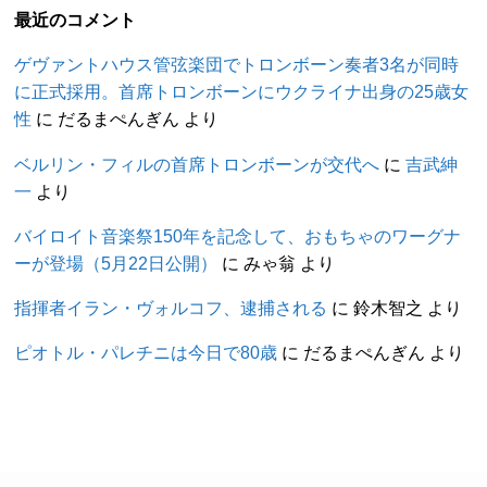
最近のコメント
ゲヴァントハウス管弦楽団でトロンボーン奏者3名が同時
に正式採用。首席トロンボーンにウクライナ出身の25歳女
性
に
だるまぺんぎん
より
ベルリン・フィルの首席トロンボーンが交代へ
に
吉武紳
一
より
バイロイト音楽祭150年を記念して、おもちゃのワーグナ
ーが登場（5月22日公開）
に
みゃ翁
より
指揮者イラン・ヴォルコフ、逮捕される
に
鈴木智之
より
ピオトル・パレチニは今日で80歳
に
だるまぺんぎん
より