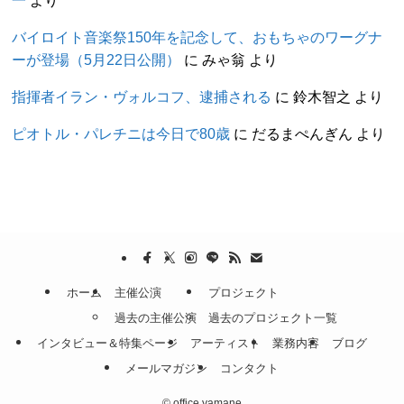
バイロイト音楽祭150年を記念して、おもちゃのワーグナ
ーが登場（5月22日公開）
に
みゃ翁
より
指揮者イラン・ヴォルコフ、逮捕される
に
鈴木智之
より
ピオトル・パレチニは今日で80歳
に
だるまぺんぎん
より
ホーム
主催公演
プロジェクト
過去の主催公演
過去のプロジェクト一覧
インタビュー＆特集ページ
アーティスト
業務内容
ブログ
メールマガジン
コンタクト
©
office yamane