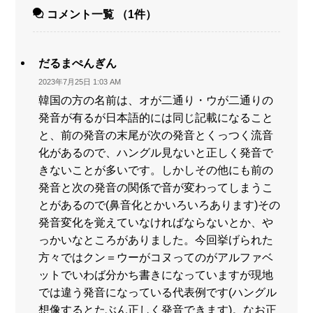
コメント一覧
（1件）
だるまぺんぎん
2023年7月25日 1:03 AM
韓国の方の名前は、オが二通り・ウが二通りの
発音が有るが日本語的には同じ記載になること
と、前の発音の末尾が次の発音とくっつく流音
化があるので、ハングル見ないと正しく発音で
きないことが多いです。しかしその他にも前の
発音と次の発音の関係で音が変わってしまうこ
とがあるので(鼻音化とかいろいろあります)その
発音変化を覚えていなければならないとか、や
っかいなところがありました。今回挙げられた
方々ではクン＝ウーがコヌってのがアルファベ
ットでいわば分かち書きになっていますが現地
では違う発音になっている代表例です(ハングル
想像するとたぶん正しく発音できます)。なお正