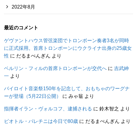
2022年8月
最近のコメント
ゲヴァントハウス管弦楽団でトロンボーン奏者3名が同時
に正式採用。首席トロンボーンにウクライナ出身の25歳女
性
に
だるまぺんぎん
より
ベルリン・フィルの首席トロンボーンが交代へ
に
吉武紳
一
より
バイロイト音楽祭150年を記念して、おもちゃのワーグナ
ーが登場（5月22日公開）
に
みゃ翁
より
指揮者イラン・ヴォルコフ、逮捕される
に
鈴木智之
より
ピオトル・パレチニは今日で80歳
に
だるまぺんぎん
より