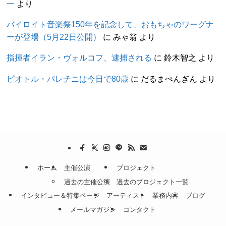
一
より
バイロイト音楽祭150年を記念して、おもちゃのワーグナ
ーが登場（5月22日公開）
に
みゃ翁
より
指揮者イラン・ヴォルコフ、逮捕される
に
鈴木智之
より
ピオトル・パレチニは今日で80歳
に
だるまぺんぎん
より
ホーム
主催公演
プロジェクト
過去の主催公演
過去のプロジェクト一覧
インタビュー＆特集ページ
アーティスト
業務内容
ブログ
メールマガジン
コンタクト