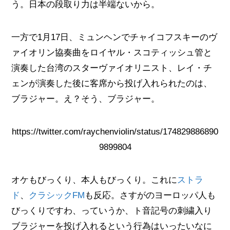
う。日本の段取り力は半端ないから。
一方で1月17日、ミュンヘンでチャイコフスキーのヴ
ァイオリン協奏曲をロイヤル・スコティッシュ管と
演奏した台湾のスターヴァイオリニスト、レイ・チ
ェンが演奏した後に客席から投げ入れられたのは、
ブラジャー。え？そう、ブラジャー。
https://twitter.com/raychenviolin/status/174829886890
9899804
オケもびっくり、本人もびっくり。これに
ストラ
ド
、
クラシックFM
も反応。さすがのヨーロッパ人も
びっくりですわ、っていうか、ト音記号の刺繍入り
ブラジャーを投げ入れるという行為はいったいなに