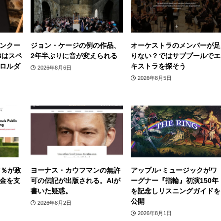
ンクー
ジョン・ケージの例の作品、
オーケストラのメンバーが足
6はスペ
2年半ぶりに音が変えられる
りない？ではサブプールでエ
ロルダ
キストラを探そう
2026年8月6日
2026年8月5日
7％が政
ヨーナス・カウフマンの無許
アップル･ミュージックがワ
金を支
可の伝記が出版される。AIが
ーグナー『指輪』初演150年
書いた疑惑。
を記念しリスニングガイドを
公開
2026年8月2日
2026年8月1日