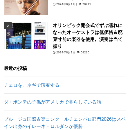
2024年9月11日
70715
オリンピック開会式でずぶ濡れに
なったオーケストラは低価格＆廃
棄寸前の楽器を使用。演奏は当て
振り
2024年8月1日
69210
最近の投稿
チェロを、ネギで演奏する
ダ・ポンテの子孫がアメリカで暮らしている話
ブルージュ国際古楽コンクールチェンバロ部門2026はスペ
イン出身のイレーネ・ロルダンが優勝