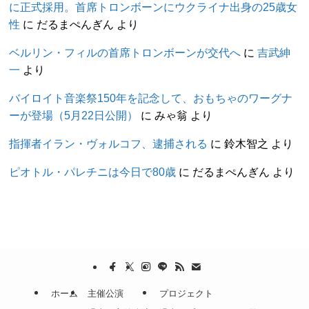
に正式採用。首席トロンボーンにウクライナ出身の25歳女
性
に
だるまぺんぎん
より
ベルリン・フィルの首席トロンボーンが交代へ
に
吉武紳
一
より
バイロイト音楽祭150年を記念して、おもちゃのワーグナ
ーが登場（5月22日公開）
に
みゃ翁
より
指揮者イラン・ヴォルコフ、逮捕される
に
鈴木智之
より
ピオトル・パレチニは今日で80歳
に
だるまぺんぎん
より
ホーム
主催公演
プロジェクト