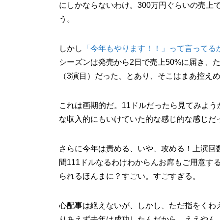
にしかならないわけ。300万円ぐらいの売上
う。
しかし
「今年もやります！！」って言ってる
シーズンは発売から2日で売上50%に届き、
（3演目）だった、とあり、そこはまあ控え
これは画期的だ。11ドルだったら見てみよ
な収入的にもいけていた的な感じ的な感じだ
さらに今年は責める、いや、攻める！上演回数
間111ドルなるわけわからんお席もご用意す
られるほんまに？すごい。すごすぎる。
心配事は絶えないが、しかし、ただ指をくわ
りあえず去年は成功したんだから、ええやん