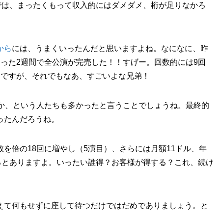
では、まったくもって収入的にはダメダメ、桁が足りなかろ
から
には、うまくいったんだと思いますよね。なになに、昨
たった2週間で全公演が完売した！！すげー。回数的には9回
めですが、それでもなあ、すごいよな兄弟！
うか、という人たちも多かったと言うことでしょうね。最終的
ったんだろうね。
を倍の18回に増やし（5演目）、さらには月額11ドル、年
るとありますよ。いったい誰得？お客様が得する？これ、続け
えて何もせずに座して待つだけではだめでありましょう。と
。