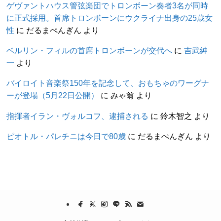
ゲヴァントハウス管弦楽団でトロンボーン奏者3名が同時
に正式採用。首席トロンボーンにウクライナ出身の25歳女
性
に
だるまぺんぎん
より
ベルリン・フィルの首席トロンボーンが交代へ
に
吉武紳
一
より
バイロイト音楽祭150年を記念して、おもちゃのワーグナ
ーが登場（5月22日公開）
に
みゃ翁
より
指揮者イラン・ヴォルコフ、逮捕される
に
鈴木智之
より
ピオトル・パレチニは今日で80歳
に
だるまぺんぎん
より