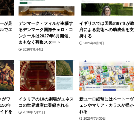
ーが足
デンマーク・フィルが主催す
イギリスでは国民の87％が
ルでエ
るデンマーク国際チェロ・コ
府による芸術への助成金を支
ンクールは2027年6月開催、
持する
まもなく募集スタート
2026年8月3日
2026年8月4日
クがワ
イタリアの10の劇場がユネス
新ユーロ紙幣にはベートーヴ
50年
コの世界遺産に登録される
ェンやマリア・カラスが描か
イドを
れる
2026年7月31日
2026年7月30日