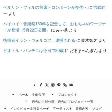
ベルリン・フィルの首席トロンボーンが交代へ
に
吉武紳
一
より
バイロイト音楽祭150年を記念して、おもちゃのワーグナ
ーが登場（5月22日公開）
に
みゃ翁
より
指揮者イラン・ヴォルコフ、逮捕される
に
鈴木智之
より
ピオトル・パレチニは今日で80歳
に
だるまぺんぎん
より
ホーム
主催公演
プロジェクト
過去の主催公演
過去のプロジェクト一覧
インタビュー＆特集ページ
アーティスト
業務内容
ブログ