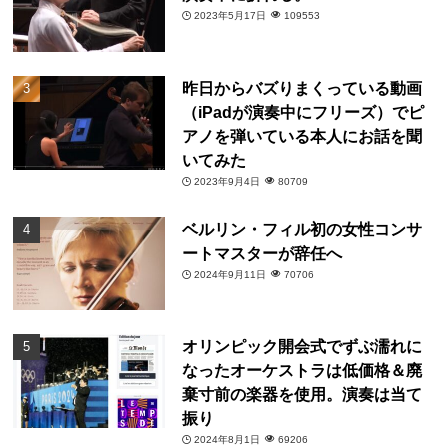
2023年5月17日
109553
昨日からバズりまくっている動画
（iPadが演奏中にフリーズ）でピ
アノを弾いている本人にお話を聞
いてみた
2023年9月4日
80709
ベルリン・フィル初の女性コンサ
ートマスターが辞任へ
2024年9月11日
70706
オリンピック開会式でずぶ濡れに
なったオーケストラは低価格＆廃
棄寸前の楽器を使用。演奏は当て
振り
2024年8月1日
69206