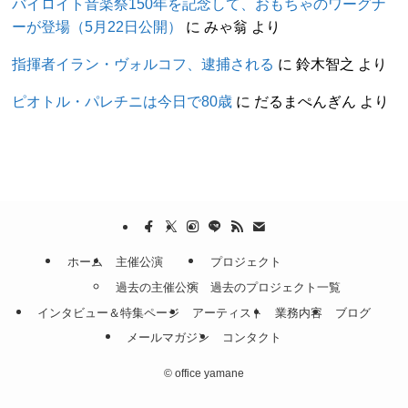
バイロイト音楽祭150年を記念して、おもちゃのワーグナ
ーが登場（5月22日公開）
に
みゃ翁
より
指揮者イラン・ヴォルコフ、逮捕される
に
鈴木智之
より
ピオトル・パレチニは今日で80歳
に
だるまぺんぎん
より
ホーム
主催公演
プロジェクト
過去の主催公演
過去のプロジェクト一覧
インタビュー＆特集ページ
アーティスト
業務内容
ブログ
メールマガジン
コンタクト
©
office yamane