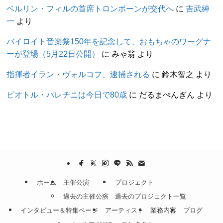
ベルリン・フィルの首席トロンボーンが交代へ
に
吉武紳
一
より
バイロイト音楽祭150年を記念して、おもちゃのワーグナ
ーが登場（5月22日公開）
に
みゃ翁
より
指揮者イラン・ヴォルコフ、逮捕される
に
鈴木智之
より
ピオトル・パレチニは今日で80歳
に
だるまぺんぎん
より
ホーム
主催公演
プロジェクト
過去の主催公演
過去のプロジェクト一覧
インタビュー＆特集ページ
アーティスト
業務内容
ブログ