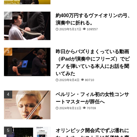
約400万円するヴァイオリンの弓、
演奏中に折れる。
2023年5月17日
109557
昨日からバズりまくっている動画
（iPadが演奏中にフリーズ）でピ
アノを弾いている本人にお話を聞
いてみた
2023年9月4日
80710
ベルリン・フィル初の女性コンサ
ートマスターが辞任へ
2024年9月11日
70709
オリンピック開会式でずぶ濡れに