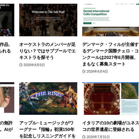
作品、
オーケストラのメンバーが足
デンマーク・フィルが主催す
られる
りない？ではサブプールでエ
るデンマーク国際チェロ・コ
キストラを探そう
ンクールは2027年6月開催、
まもなく募集スタート
2026年8月5日
2026年8月4日
の無許
アップル･ミュージックがワ
イタリアの10の劇場がユネ
。AIが
ーグナー『指輪』初演150年
コの世界遺産に登録される
を記念しリスニングガイドを
2026年7月31日