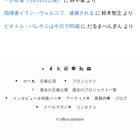
ーが登場（5月22日公開）
に
みゃ翁
より
指揮者イラン・ヴォルコフ、逮捕される
に
鈴木智之
より
ピオトル・パレチニは今日で80歳
に
だるまぺんぎん
より
ホーム
主催公演
プロジェクト
過去の主催公演
過去のプロジェクト一覧
インタビュー＆特集ページ
アーティスト
業務内容
ブログ
メールマガジン
コンタクト
©
office yamane