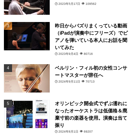
2023年5月17日
109562
昨日からバズりまくっている動画
（iPadが演奏中にフリーズ）でピ
アノを弾いている本人にお話を聞
いてみた
2023年9月4日
80716
ベルリン・フィル初の女性コンサ
ートマスターが辞任へ
2024年9月11日
70713
オリンピック開会式でずぶ濡れに
なったオーケストラは低価格＆廃
棄寸前の楽器を使用。演奏は当て
振り
2024年8月1日
69207