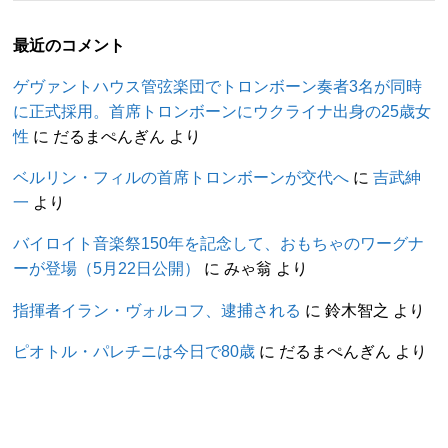
最近のコメント
ゲヴァントハウス管弦楽団でトロンボーン奏者3名が同時
に正式採用。首席トロンボーンにウクライナ出身の25歳女
性
に
だるまぺんぎん
より
ベルリン・フィルの首席トロンボーンが交代へ
に
吉武紳
一
より
バイロイト音楽祭150年を記念して、おもちゃのワーグナ
ーが登場（5月22日公開）
に
みゃ翁
より
指揮者イラン・ヴォルコフ、逮捕される
に
鈴木智之
より
ピオトル・パレチニは今日で80歳
に
だるまぺんぎん
より