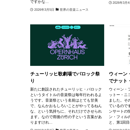
ですかな...
2026年3月
2026年3月5日
世界の音楽ニュース
チューリッヒ歌劇場でバロック祭
ウィーン
り
でナット
新たに創設されたチューリッヒ・バロック
ウィーン・フ
というタイトルの音楽祭は毎年行われるよ
ットー・ニ
うです。音楽祭という名前はとても甘美
ました。その
で、なんかおもしろいことがやってるねん
ているのです
な、という気持ちに、それだけでさせられ
ンサートの
ます。なので雨後の竹の子という言葉があ
ン・フィル
りますけれ...
と、第1回目の