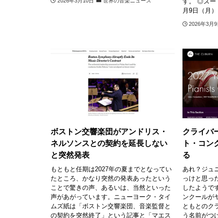
す。 ◎ズー
2026年3月10日
世界の音楽ニュース
月9日（月） 2
2026年3月
ボストン交響楽団がアンドリス・
クライバ
ネルソンスとの契約を延長しない
ト・コン
と突然発表
る
もともと任期は2027年の夏までとなってい
あれ？ジュ
たところ、かなり突然の発表あったという
っけと思っ
ことで驚きの声、あるいは、当然といった
したようで
声があがっています。ニューヨーク・タイ
ンクールが
ムズ紙は「ボストン交響楽団、音楽監督と
ともとのク
の契約を突然終了」という記事と「マエス
う名前がつ