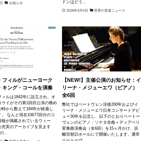
ドンはどう...
4日
お知らせ
2026年3月4日
世界の音楽ニュース
・フィルがニューヨーク
【NEW!】主催公演のお知らせ：
・キング・コールを演奏
リーナ・メジューエワ（ピアノ）
全6回
ィルは1842年に設立され、オ
コライがその第1回目公演の務め
弊社ではベートヴェン没後200年およびイ
時から数えて184年が経過し
リーナ・メジューエワ日本コンサートデビ
。 なんと現在10677回分のコ
ュー30年を記念し、以下のとおりベートー
情報が掲載されているウィー
ヴェンのピアノ・ソナタ全曲＋ディアベリ
の充実のアーカイブを見ます
変奏曲演奏会（全6回）を15ヶ月かけ、浜
...
離宮朝日ホールにて開催いたします。通常
ベートーヴ...