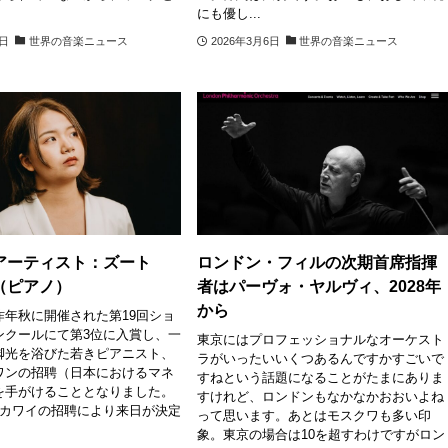
にも優し...
7日
世界の音楽ニュース
2026年3月6日
世界の音楽ニュース
アーティスト：ズート
ロンドン・フィルの次期首席指揮
（ピアノ）
者はパーヴォ・ヤルヴィ、2028年
から
昨年秋に開催された第19回ショ
ンクールにて第3位に入賞し、一
東京にはプロフェッショナルなオーケスト
脚光を浴びた若きピアニスト、
ラがいったいいくつあるんですかすごいで
ワンの招聘（日本におけるマネ
すねという話題になることがたまにありま
を手がけることとなりました。
すけれど、ロンドンもなかなかおおいよね
はカワイの招聘により来日が決定
って思います。あとはモスクワも多い印
象。東京の場合は10を超すわけですがロン