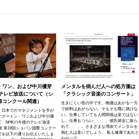
・ワン、および中川優芽
メンタルを病んだ人への処方箋は
Kテレビ放送について（シ
「クラシック音楽のコンサート」
際コンクール関連）
生きにくい世の中です。物価はあがる一方
で給料はあがらない。そもそも職に就けな
、日本でのマネジメントを手が
い。仕事していても人間関係は楽ではない
すズートン・ワンおよび中川優
し、仕事もつらい、、、。彼氏彼女に振ら
て、NHKの今後のテレビ放送
れて、、、。さまざまな理由でメンタルを
開催 第19回ショパン国際コンクー
病む人は多いでしょう。 私も健康であれ
定を以下の通りお伝えいたしま
ねがって...