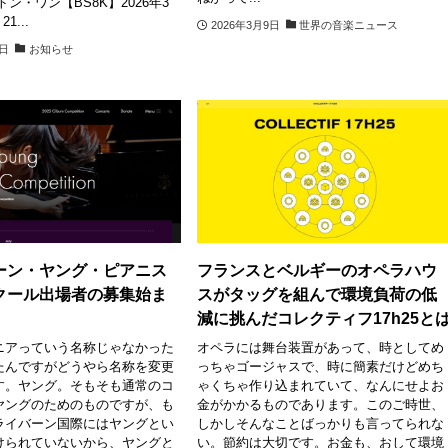
トン・ワン【BS8K】2026年3
1...
2026年3月9日
世界の音楽ニュース
9日
お知らせ
ーン・ヤング・ピアニス
フランスとベルギーのオペラハウ
クール出場者の募集始ま
スがタッグを組んで環境負荷の低
減に挑んだコレクティフ17h25と
ニアっていう名称じゃなかった
オペラには舞台装置があって、時としてめ
たんですがどうやら名称を変更
っちゃゴージャスで、時に簡素だけどめち
す。ヤング。そもそも通常のコ
ゃくちゃ作り込まれていて、なんにせよお
ヤングのためのものですが、も
金がかかるものであります。このご時世、
ライバーン国際にはヤングとい
しかしそんなことばっかりも言ってられな
けられていないから、ヤングと
い。節約は大切です。お金も、おして環境