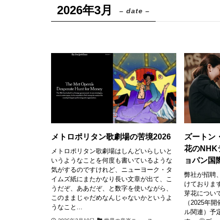
2026年3月
– date –
メトロポリタン歌劇場の苦境2026
ズートン
花のNH
メトロポリタン歌劇場はしんどいらしいと
ョパン国
いうようなことを何度も書いているような
気がするのですけれど、ニューヨーク・タ
弊社が招聘
イムズ紙にまたかなり長い文章が出て、こ
けておりま
うだぞ、ああだぞ、と数字を使いながら、
芽花につい
このままじゃだめなんじゃないかというよ
（2025年
うなこと...
ル関連）予