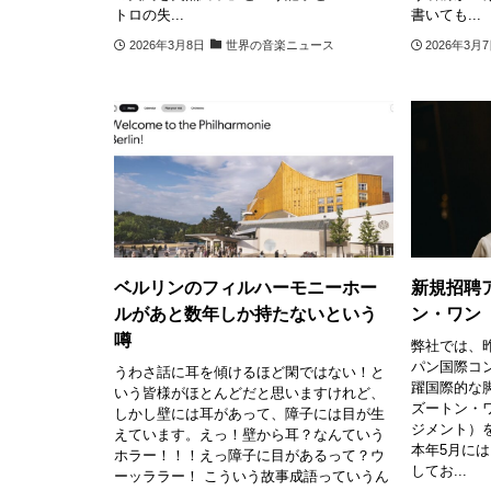
トロの失...
書いても...
2026年3月8日
世界の音楽ニュース
2026年3月
ベルリンのフィルハーモニーホー
新規招聘
ルがあと数年しか持たないという
ン・ワン
噂
弊社では、
パン国際コ
うわさ話に耳を傾けるほど閑ではない！と
躍国際的な
いう皆様がほとんどだと思いますけれど、
ズートン・
しかし壁には耳があって、障子には目が生
ジメント）
えています。えっ！壁から耳？なんていう
本年5月に
ホラー！！！えっ障子に目があるって？ウ
してお...
ーッララー！ こういう故事成語っていうん