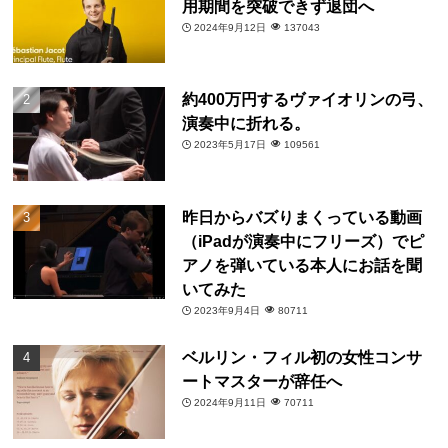
用期間を突破できず退団へ
2024年9月12日
137043
約400万円するヴァイオリンの弓、
演奏中に折れる。
2023年5月17日
109561
昨日からバズりまくっている動画
（iPadが演奏中にフリーズ）でピ
アノを弾いている本人にお話を聞
いてみた
2023年9月4日
80711
ベルリン・フィル初の女性コンサ
ートマスターが辞任へ
2024年9月11日
70711