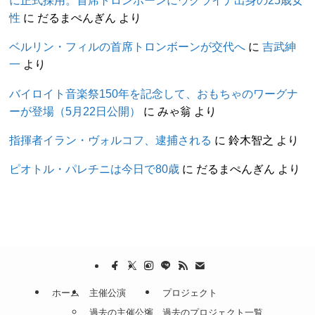
に正式採用。首席トロンボーンにウクライナ出身の25歳女
性
に
だるまぺんぎん
より
ベルリン・フィルの首席トロンボーンが交代へ
に
吉武紳
一
より
バイロイト音楽祭150年を記念して、おもちゃのワーグナ
ーが登場（5月22日公開）
に
みゃ翁
より
指揮者イラン・ヴォルコフ、逮捕される
に
鈴木智之
より
ピオトル・パレチニは今日で80歳
に
だるまぺんぎん
より
ホーム
主催公演
プロジェクト
過去の主催公演
過去のプロジェクト一覧