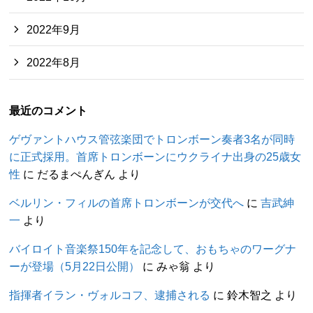
2022年9月
2022年8月
最近のコメント
ゲヴァントハウス管弦楽団でトロンボーン奏者3名が同時
に正式採用。首席トロンボーンにウクライナ出身の25歳女
性
に
だるまぺんぎん
より
ベルリン・フィルの首席トロンボーンが交代へ
に
吉武紳
一
より
バイロイト音楽祭150年を記念して、おもちゃのワーグナ
ーが登場（5月22日公開）
に
みゃ翁
より
指揮者イラン・ヴォルコフ、逮捕される
に
鈴木智之
より