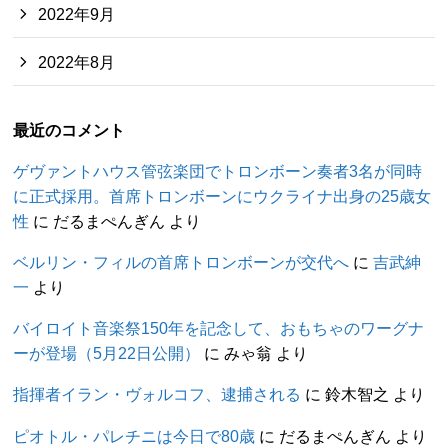
2022年9月
2022年8月
最近のコメント
ゲヴァントハウス管弦楽団でトロンボーン奏者3名が同時
に正式採用。首席トロンボーンにウクライナ出身の25歳女
性
に
だるまぺんぎん
より
ベルリン・フィルの首席トロンボーンが交代へ
に
吉武紳
一
より
バイロイト音楽祭150年を記念して、おもちゃのワーグナ
ーが登場（5月22日公開）
に
みゃ翁
より
指揮者イラン・ヴォルコフ、逮捕される
に
鈴木智之
より
ピオトル・パレチニは今日で80歳
に
だるまぺんぎん
より