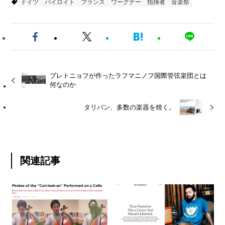
ドイツ
バイロイト
フランス
ワーグナー
指揮者
音楽祭
プレトニョフが作ったラフマニノフ国際管弦楽団とは
何なのか
タリバン、多数の楽器を焼く。
関連記事