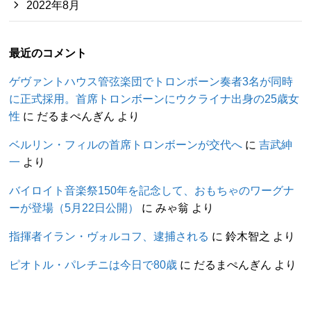
2022年8月
最近のコメント
ゲヴァントハウス管弦楽団でトロンボーン奏者3名が同時
に正式採用。首席トロンボーンにウクライナ出身の25歳女
性
に
だるまぺんぎん
より
ベルリン・フィルの首席トロンボーンが交代へ
に
吉武紳
一
より
バイロイト音楽祭150年を記念して、おもちゃのワーグナ
ーが登場（5月22日公開）
に
みゃ翁
より
指揮者イラン・ヴォルコフ、逮捕される
に
鈴木智之
より
ピオトル・パレチニは今日で80歳
に
だるまぺんぎん
より