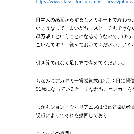
https://www.classicfm.com/music-news/john-w
日本人の感覚からするとノミネートで終わっ
いそうなってしまいがち。スピーチもできな
歳万歳！ということになるそうなので、けっ
ごいんです！！覚えておいてください。ノミ
引き算ではなく足し算で考えてください。
ちなみにアカデミー賞授賞式は3月13日に開
91歳になっていると。すなわち、オスカー
しかもジョン・ウィリアムズは映画音楽の作
説得によってそれを撤回しており、
これがその瞬間↓