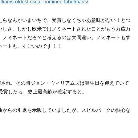
illiams-oldest-oscar-nominee-fabelmans/
たらなんかいまいちで、受賞しなくちゃあ意味がない！とつ
いしさ。しかし欧米ではノミネートされたことがもう万歳万
、ノミネートだろ？と考えるのは大間違い。ノミネートもす
ネートも、すごいのです！！
催され、その時ジョン・ウィリアムズは誕生日を迎えていて
を受賞したら、史上最高齢が確定すると。
曲からの引退を示唆していましたが、スピルバークの熱心な